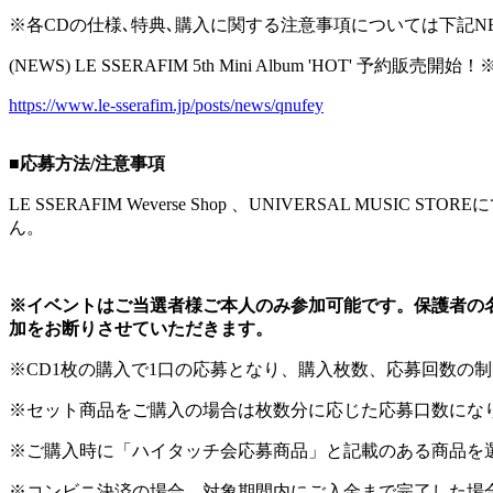
※各CDの仕様､特典､購入に関する注意事項については下記N
(NEWS) LE SSERAFIM 5th Mini Album 'HOT' 予約販売開
https://www.le-sserafim.jp/posts/news/qnufey
■応募方法/注意事項
LE SSERAFIM Weverse Shop 、UNIVERSA
ん。
※イベントはご当選者様ご本人のみ参加可能です。保護者の
加をお断りさせていただきます。
※CD1枚の購入で1口の応募となり、購入枚数、応募回数の
※セット商品をご購入の場合は枚数分に応じた応募口数になりま
※ご購入時に「ハイタッチ会応募商品」と記載のある商品を
※コンビニ決済の場合、対象期間内にご入金まで完了した場