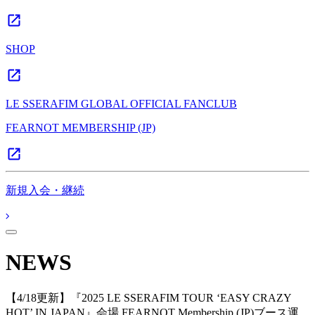
SHOP
LE SSERAFIM GLOBAL OFFICIAL FANCLUB
FEARNOT MEMBERSHIP (JP)
新規入会・継続
NEWS
【4/18更新】『2025 LE SSERAFIM TOUR ‘EASY CRAZY
HOT’ IN JAPAN』会場 FEARNOT Membership (JP)ブース運