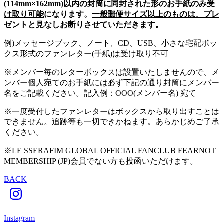
(114mm×162mm)以内の封筒に同封された形のお手紙のみ受
け取り可能
になります。
一般郵便サイズ以上のものは、プレ
ゼントと見なしお断りさせていただきます。
例)メッセージブック、ノート、CD、USB、小さな宅配ボッ
クス形式のファンレター(手紙)は受け取り不可
※メンバー毎のレターボックスは設置いたしませんので、メ
ンバー個人宛てのお手紙には必ず下記の通り封筒にメンバー
名をご記載ください。記入例：OOO(メンバー名) 宛て
※一度受付したファンレターはボックスから取り出すことは
できません。追跡等も一切できかねます。あらかじめご了承
ください。
※LE SSERAFIM GLOBAL OFFICIAL FANCLUB FEARNOT
MEMBERSHIP (JP)会員でない方も投函いただけます。
BACK
Instagram