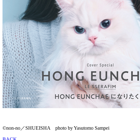
©non-no／SHUEISHA photo by Yasutomo Sampei
BACK