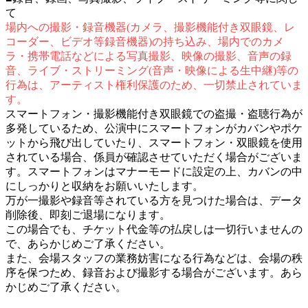
て
場内への撮影・録音機器(カメラ、撮影機能付き双眼鏡、レ
コーダー、ビデオ等録音機器)の持ち込み、場内でのカメ
ラ・携帯電話などによる写真撮影、映像の撮影、音声の録
音、ライブ・ストリーミング(音声・映像による生中継)等の
行為は、アーティスト権利保護のため、一切禁止されていま
す。
スマートフォン・撮影機能付き双眼鏡での盗撮・盗聴行為が
多発しているため、公演中にスマートフォンがカバンやポケ
ットから飛び出していたり、スマートフォン・双眼鏡を使用
されている場合、係員が確認させていただく場合がございま
す。スマートフォンはマナーモードに設定の上、カバンの中
にしっかりと収納をお願いいたします。
万が一撮影や録音等されている方を見つけた場合は、データ
削除後、即刻ご退場になります。
この場合でも、チケット代金等の払戻しは一切行いませんの
で、あらかじめご了承ください。
また、会場スタッフの業務妨害になる行為などは、会場の秩
序を保つため、録音および撮影する場合がございます。あら
かじめご了承ください。