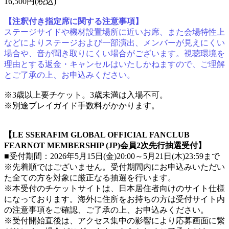
16,500円(税込)
【注釈付き指定席に関する注意事項】
ステージサイドや機材設置場所に近いお席、また会場特性上
などによりステージおよび一部演出、メンバーが見えにくい
場合や、音が聞き取りにくい場合がございます。視聴環境を
理由とする返金・キャンセルはいたしかねますので、ご理解
とご了承の上、お申込みください。
※3歳以上要チケット。3歳未満は入場不可。
※別途プレイガイド手数料がかかります。
【LE SSERAFIM GLOBAL OFFICIAL FANCLUB
FEARNOT MEMBERSHIP (JP)会員2次先行抽選受付】
■受付期間：2026年5月15日(金)20:00～5月21日(木)23:59まで
※先着順ではございません。受付期間内にお申込みいただい
た全ての方を対象に厳正なる抽選を行います。
※本受付のチケットサイトは、日本居住者向けのサイト仕様
になっております。海外に住所をお持ちの方は受付サイト内
の注意事項をご確認、ご了承の上、お申込みください。
※受付開始直後は、アクセス集中の影響により応募画面に繋