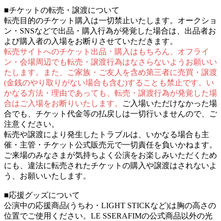
■チケットの転売・譲渡について
転売目的のチケット購入は一切禁止いたします。オークショ
ン・SNSなどで出品・購入行為が発覚した場合は、出品者お
よび購入者の入場をお断りさせていただきます。
転売サイトへのチケット出品・購入はもちろん、オフライ
ン・会場周辺でも転売・譲渡行為はなさらないようお願いい
たします。また、ご家族・ご友人を含め第三者に売買・譲渡
(金銭のやり取りがない場合も含む)することも禁止です。い
かなる方法・理由であっても、転売・譲渡行為が発覚した場
合はご入場をお断りいたします。
ご入場いただけなかった場
合でも、チケット代金等の払戻しは一切行いませんので、ご
注意ください。
転売や譲渡により発生したトラブルは、いかなる場合も主
催・主管・チケット公式販売元で一切責任を負いかねます。
ご来場のみなさまが気持ちよく公演をお楽しみいただくため
にも、違法に転売されたチケットの購入や譲渡はされないよ
う、お願いいたします。
■応援グッズについて
公演中の応援商品(うちわ・LIGHT STICKなど)は胸の高さの
位置でご使用ください。LE SSERAFIMの公式商品以外の光