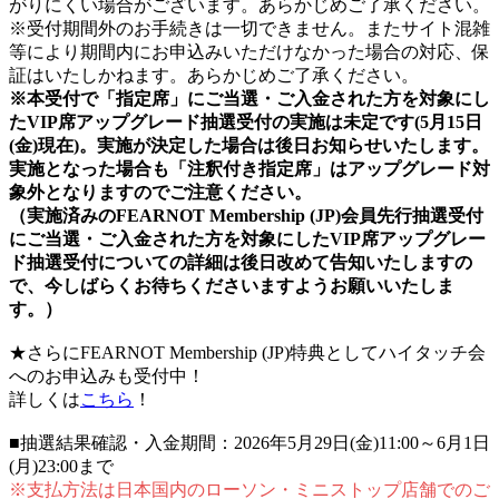
がりにくい場合がございます。あらかじめご了承ください。
※受付期間外のお手続きは一切できません。またサイト混雑
等により期間内にお申込みいただけなかった場合の対応、保
証はいたしかねます。あらかじめご了承ください。
※本受付で「指定席」にご当選・ご入金された方を対象にし
たVIP席アップグレード抽選受付の実施は未定です(5月15日
(金)現在)。実施が決定した場合は後日お知らせいたします。
実施となった場合も「注釈付き指定席」はアップグレード対
象外となりますのでご注意ください。
（実施済みのFEARNOT Membership (JP)会員先行抽選受付
にご当選・ご入金された方を対象にしたVIP席アップグレー
ド抽選受付についての詳細は後日改めて告知いたしますの
で、今しばらくお待ちくださいますようお願いいたしま
す。）
★さらにFEARNOT Membership (JP)特典としてハイタッチ会
へのお申込みも受付中！
詳しくは
こちら
！
■抽選結果確認・入金期間：2026年5月29日(金)11:00～6月1日
(月)23:00まで
※支払方法は日本国内のローソン・ミニストップ店舗でのご