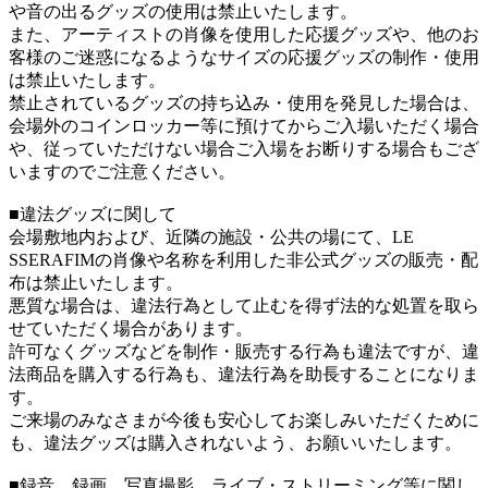
や音の出るグッズの使用は禁止いたします。
また、アーティストの肖像を使用した応援グッズや、他のお
客様のご迷惑になるようなサイズの応援グッズの制作・使用
は禁止いたします。
禁止されているグッズの持ち込み・使用を発見した場合は、
会場外のコインロッカー等に預けてからご入場いただく場合
や、従っていただけない場合ご入場をお断りする場合もござ
いますのでご注意ください。
■違法グッズに関して
会場敷地内および、近隣の施設・公共の場にて、LE
SSERAFIMの肖像や名称を利用した非公式グッズの販売・配
布は禁止いたします。
悪質な場合は、違法行為として止むを得ず法的な処置を取ら
せていただく場合があります。
許可なくグッズなどを制作・販売する行為も違法ですが、違
法商品を購入する行為も、違法行為を助長することになりま
す。
ご来場のみなさまが今後も安心してお楽しみいただくために
も、違法グッズは購入されないよう、お願いいたします。
■録音、録画、写真撮影、ライブ・ストリーミング等に関し