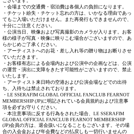
ございます。
・会場までの交通費・宿泊費は各個人の負担になります。
・チケット紛失・チケット忘れの方は、いかなる理由であっ
てもご入場いただけません。また再発行もできませんので、
十分にご注意ください。
・公演当日、映像および写真撮影のカメラが入ります。お客
様の様子が写真・映像に映りこむ場合がございますので、あ
らかじめご了承ください。
・アーティストへのお花・差し入れ等の贈り物はお断りさせ
ていただきます。
・お客様有志による会場内および公演中の企画などは、公演
の運営・演出に支障をきたす可能性がございますので、禁止
いたします。
・アーティスト来日時の空港および公演会場などでの出待
ち、入待ちは禁止されております。
・LE SSERAFIM GLOBAL OFFICIAL FANCLUB FEARNOT
MEMBERSHIP (JP)に明記されている会員規約および注意事
項を必ずお守りください。
・本注意事項に反する行為をされた場合、LE SSERAFIM
GLOBAL OFFICIAL FANCLUB FEARNOT MEMBERSHIP
(JP)会員の方は、退会扱いになることもございます。その場
合の入会金および年会費などの払戻しも一切行いませんの