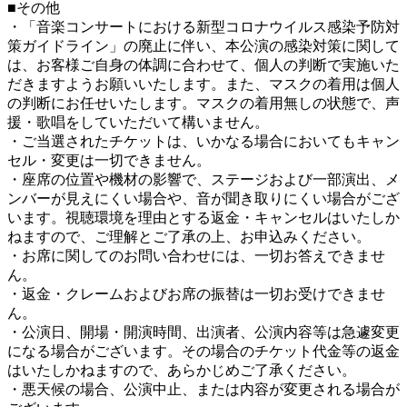
■その他
・「音楽コンサートにおける新型コロナウイルス感染予防対
策ガイドライン」の廃止に伴い、本公演の感染対策に関して
は、お客様ご自身の体調に合わせて、個人の判断で実施いた
だきますようお願いいたします。また、マスクの着用は個人
の判断にお任せいたします。マスクの着用無しの状態で、声
援・歌唱をしていただいて構いません。
・ご当選されたチケットは、いかなる場合においてもキャン
セル・変更は一切できません。
・座席の位置や機材の影響で、ステージおよび一部演出、メ
ンバーが見えにくい場合や、音が聞き取りにくい場合がござ
います。視聴環境を理由とする返金・キャンセルはいたしか
ねますので、ご理解とご了承の上、お申込みください。
・お席に関してのお問い合わせには、一切お答えできませ
ん。
・返金・クレームおよびお席の振替は一切お受けできませ
ん。
・公演日、開場・開演時間、出演者、公演内容等は急遽変更
になる場合がございます。その場合のチケット代金等の返金
はいたしかねますので、あらかじめご了承ください。
・悪天候の場合、公演中止、または内容が変更される場合が