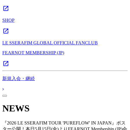
SHOP
LE SSERAFIM GLOBAL OFFICIAL FANCLUB
FEARNOT MEMBERSHIP (JP)
新規入会・継続
NEWS
『2026 LE SSERAFIM TOUR 'PUREFLOW' IN JAPAN』ポス
ター公開！本日5月15日(金)よりFEARNOT Membership (JP)会