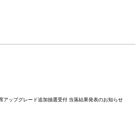
p (JP)会員VIP席アップグレード追加抽選受付 当落結果発表のお知らせ