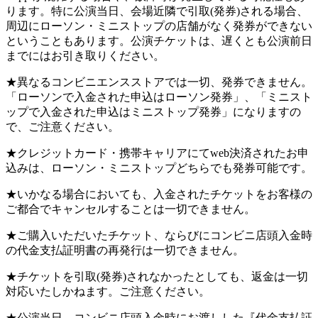
ります。特に公演当日、会場近隣で引取(発券)される場合、
周辺にローソン・ミニストップの店舗がなく発券ができない
ということもあります。公演チケットは、遅くとも公演前日
までにはお引き取りください。
★異なるコンビニエンスストアでは一切、発券できません。
「ローソンで入金された申込はローソン発券」、「ミニスト
ップで入金された申込はミニストップ発券」になりますの
で、ご注意ください。
★クレジットカード・携帯キャリアにてweb決済されたお申
込みは、ローソン・ミニストップどちらでも発券可能です。
★いかなる場合においても、入金されたチケットをお客様の
ご都合でキャンセルすることは一切できません。
★ご購入いただいたチケット、ならびにコンビニ店頭入金時
の代金支払証明書の再発行は一切できません。
★チケットを引取(発券)されなかったとしても、返金は一切
対応いたしかねます。ご注意ください。
★公演当日、コンビニ店頭入金時にお渡しした『代金支払証