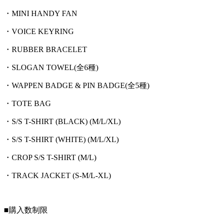
・MINI HANDY FAN
・VOICE KEYRING
・RUBBER BRACELET
・SLOGAN TOWEL(全6種)
・WAPPEN BADGE & PIN BADGE(全5種)
・TOTE BAG
・S/S T-SHIRT (BLACK) (M/L/XL)
・S/S T-SHIRT (WHITE) (M/L/XL)
・CROP S/S T-SHIRT (M/L)
・TRACK JACKET (S-M/L-XL)
■購入数制限